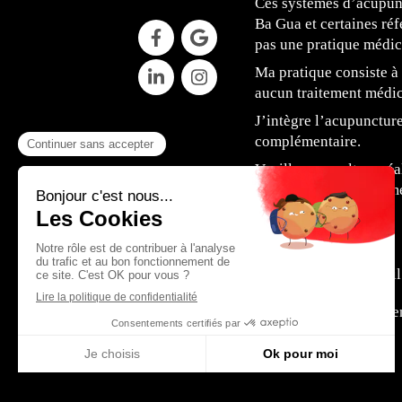
Ces systèmes d’acupunct
Ba Gua et certaines réf
pas une pratique médic
Ma pratique consiste à 
aucun traitement médic
J’intègre l’acupunctur
complémentaire.
Veuillez consulter pré
suivez un traitement m
Accueil
© 1999-2026 - Laur