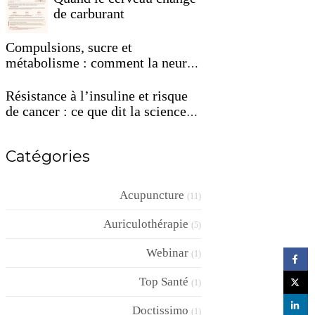
de carburant
Compulsions, sucre et
métabolisme : comment la neuro-
acupuncture peut reprogrammer
votre terrain
Résistance à l’insuline et risque
de cancer : ce que dit la science
en 2026
Catégories
Acupuncture
(11)
Auriculothérapie
(5)
Webinar
(1)
Top Santé
(1)
Doctissimo
(1)