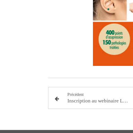
Précédent
Inscription au webinaire Les trésors anti-âge de la médecine chinoise avec Laurent Turlin